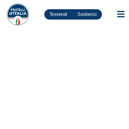
Tesserati
Sostienici
Corruzione, Fidanza: Agente
provocatore è follia, non istigare
a delinquere ma snellire
burocrazia