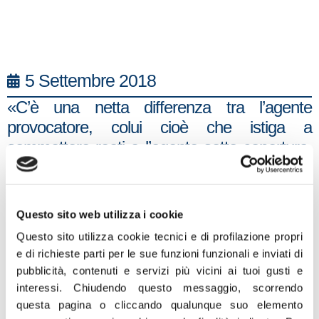
5 Settembre 2018
«C’è una netta differenza tra l’agente
provocatore, colui cioè che istiga a
commettere reati e l’agente sotto copertura,
l’infiltrato “classico” che si utilizza per diversi
tipi di inchieste, dalla mafia al terrorismo fino
al traffico di droga. Nel primo caso siamo alla
Questo sito web utilizza i cookie
follia, perché lo Stato che istiga qualcuno a
Questo sito utilizza cookie tecnici e di profilazione propri
compiere un reato che altrimenti non
e di richieste parti per le sue funzioni funzionali e inviati di
verrebbe commesso è una concezione
pubblicità, contenuti e servizi più vicini ai tuoi gusti e
totalmente folle. Io penso che la corruzione
interessi.
Chiudendo questo messaggio, scorrendo
non si combatta istigando a delinquere ma
questa pagina o cliccando qualunque suo elemento