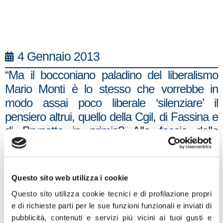
4 Gennaio 2013
“Ma il bocconiano paladino del liberalismo
Mario Monti è lo stesso che vorrebbe in
modo assai poco liberale ‘silenziare’ il
pensiero altrui, quello della Cgil, di Fassina e
di Brunetta in primis? Alla faccia della
sobrietà e dell`equidistanza. La verità è che
Monti, calata la maschera di uomo super
partes, è diventato il più politico tra i politici,
Questo sito web utilizza i cookie
saltando da una trasmissione all`altra, per
Questo sito utilizza cookie tecnici e di profilazione propri
spacciarsi come salvatore della patria”. Lo
e di richieste parti per le sue funzioni funzionali e inviati di
ha dichiarato in una nota Massimo Corsaro,
pubblicità, contenuti e servizi più vicini ai tuoi gusti e