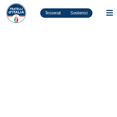
Tesserati
Sostienici
Corsaro: Silenziare? Alla faccia
dello spirito liberale