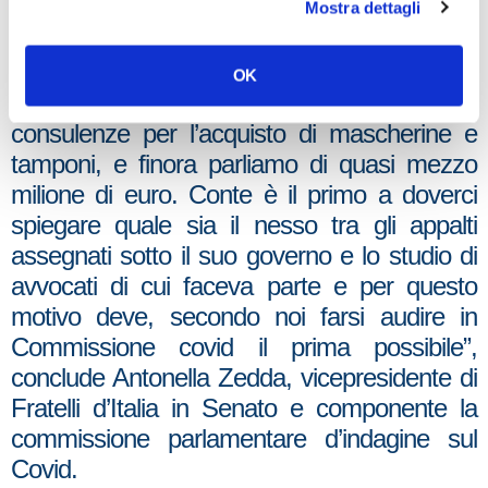
sul Covid.
Mostra dettagli
“Fratelli d’Italia pretende chiarezza sui soldi
degli italiani che finivano nelle tasche degli ex
OK
colleghi di Giuseppe Conte sotto forma di
consulenze per l’acquisto di mascherine e
tamponi, e finora parliamo di quasi mezzo
milione di euro. Conte è il primo a doverci
spiegare quale sia il nesso tra gli appalti
assegnati sotto il suo governo e lo studio di
avvocati di cui faceva parte e per questo
motivo deve, secondo noi farsi audire in
Commissione covid il prima possibile”,
conclude Antonella Zedda, vicepresidente di
Fratelli d’Italia in Senato e componente la
commissione parlamentare d’indagine sul
Covid.