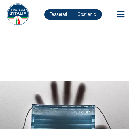
Tesserati
Sostienici
Covid: consulenze a colleghi
Conte, commissione
smaschera mangiatoia