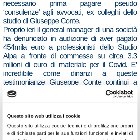
necessario prima pagare pseudo
‘consulenze’ agli avvocati, ex colleghi dello
studio di Giuseppe Conte.
Proprio ieri il general manager di una società
ha denunciato in audizione di aver pagato
454mila euro a professionisti dello Studio
Alpa a fronte di commesse su circa 3.3
milioni di euro di materiale per il Covid. E’
incredibile come dinanzi a queste
testimonianze Giuseppe Conte continui a
restare indifferente e a sminuire la vicenda.
Se davvero non ha nulla da nascondere,
cosa aspetta a farsi audire lui stesso in
commissione? I cittadini meritano rispetto e il
Questo sito web utilizza i cookie
nostro gruppo farà di tutto per far emergere
Questo sito utilizza cookie tecnici e di profilazione propri
la verità”. Lo dichiara il capogruppo di Fratelli
e di richieste parti per le sue funzioni funzionali e inviati di