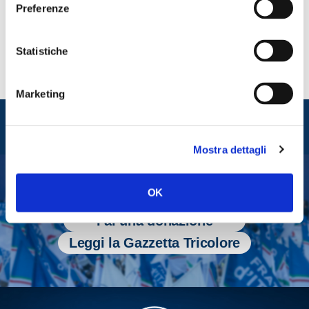
Preferenze
Statistiche
Marketing
Entra nel mondo di
Fratelli d'Italia
Mostra dettagli
OK
Tesserati
Fai una donazione
Leggi la Gazzetta Tricolore