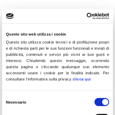
21 Dicembre 2021
Questo sito web utilizza i cookie
“Fratelli d’Italia aveva chiesto di intervenire sulle scuole e
Questo sito utilizza cookie tecnici e di profilazione propri
sui trasporti che si confermano i luoghi di maggior
e di richieste parti per le sue funzioni funzionali e inviati di
contagio. Invece il governo ha perso tempo ad
pubblicità, contenuti e servizi più vicini ai tuoi gusti e
incensarsi e a parlare di mito del modello italiano.
interessi.
Chiudendo questo messaggio, scorrendo
questa pagina o cliccando qualunque suo elemento
Purtroppo è arrivato l’inverno ed aumentano
acconsenti usare i cookie per le finalità indicate.
Per
nuovamente i contagi. Quindi vaccinarsi sì ma bisogna
consultare l'informativa sulla privacy
clicca qui
anche immaginare cose diverse dal green pass che si è
dimostrato inutile”.
Lo ha detto al Tg2 il capogruppo di Fratelli d’Italia alla
Selezione
Necessario
del
Camera, Francesco Lollobrigida.
consenso
CONDIVIDI