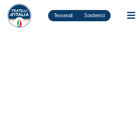
Tesserati
Sostienici
Covid. Lollobrigida: Green Pass
inutile, Governo ha perso
tempo