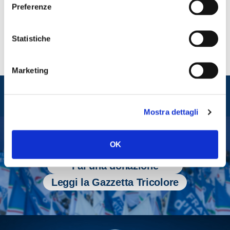
CONDIVIDI
Preferenze
Statistiche
Marketing
Entra nel mondo di
Fratelli d'Italia
Mostra dettagli
OK
Tesserati
Fai una donazione
Leggi la Gazzetta Tricolore