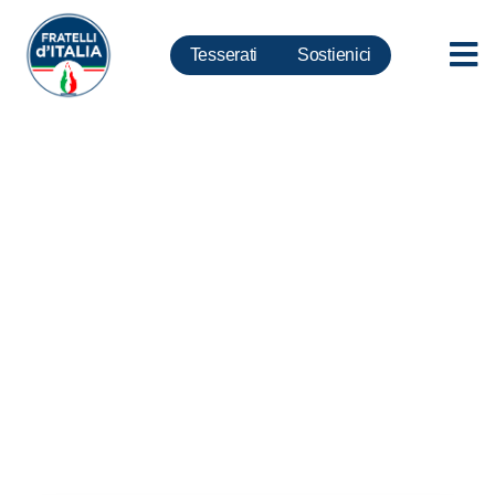
Tesserati
Sostienici
Covid, Meloni: A Natale genitori
e figli che abitano in comuni a
pochi chilometri non potranno
incontrarsi. Se sei clandestino
potrai sbarcare