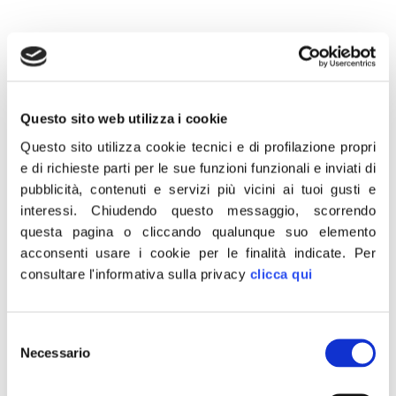
Questo sito web utilizza i cookie
7 Dicembre 2020
Questo sito utilizza cookie tecnici e di profilazione propri
«Genitori e figli che abitano in comuni a pochi km di
e di richieste parti per le sue funzioni funzionali e inviati di
distanza non potranno incontrarsi a Natale, mentre se
pubblicità, contenuti e servizi più vicini ai tuoi gusti e
sei clandestino potrai sbarcare tranquillamente
interessi.
Chiudendo questo messaggio, scorrendo
questa pagina o cliccando qualunque suo elemento
arrivando da un altro continente. Ma davvero questo
acconsenti usare i cookie per le finalità indicate.
Per
governo non capisce l’illogicità e i controsensi dei suoi
consultare l'informativa sulla privacy
clicca qui
provvedimenti?»
Lo scrive su Twitter il presidente di Fratelli d’Italia Giorgia
Selezione
Meloni
Necessario
del
consenso