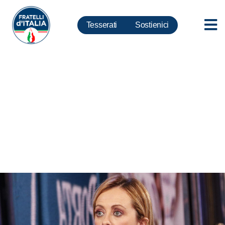
Tesserati
Sostienici
Covid, Meloni: FdI al fianco
degli operatori turismo messi in
ginocchio da Conte e
Franceschini. Unico turismo di
cui si occupano Pd e M5s è
quello dei voltagabbana