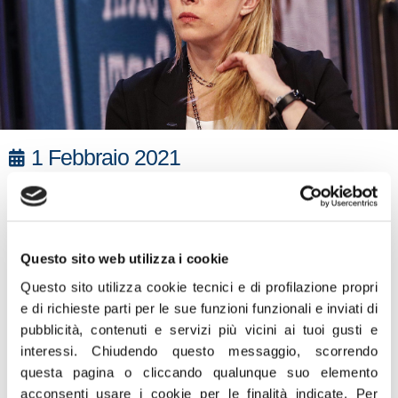
1 Febbraio 2021
«Fratelli d’Italia è al fianco degli operatori della filiera del
turismo che sono scesi in piazza oggi a Napoli e non si
arrendono ad essere condannati a morte per decreto.
Questo sito web utilizza i cookie
Conte e Franceschini hanno messo in ginocchio un
Questo sito utilizza cookie tecnici e di profilazione propri
settore strategico della nostra economia: centinaia di
e di richieste parti per le sue funzioni funzionali e inviati di
migliaia di aziende e milioni di lavoratori sono considerati
pubblicità, contenuti e servizi più vicini ai tuoi gusti e
figli di un Dio minore e abbandonati dalla sinistra.
interessi.
Chiudendo questo messaggio, scorrendo
Attivazione dello stato di crisi, contributi a fondo perduto
questa pagina o cliccando qualunque suo elemento
per la filiera e fino alla fine dell’emergenza a copertura
acconsenti usare i cookie per le finalità indicate.
Per