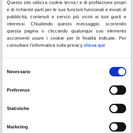
Lo scrive su Facebook il presidente di Fratelli d’Italia,
Questo sito utilizza cookie tecnici e di profilazione propri
Giorgia Meloni.
e di richieste parti per le sue funzioni funzionali e inviati di
pubblicità, contenuti e servizi più vicini ai tuoi gusti e
interessi.
Chiudendo questo messaggio, scorrendo
questa pagina o cliccando qualunque suo elemento
acconsenti usare i cookie per le finalità indicate.
Per
consultare l'informativa sulla privacy
clicca qui
Selezione
Necessario
del
consenso
Preferenze
Statistiche
Marketing