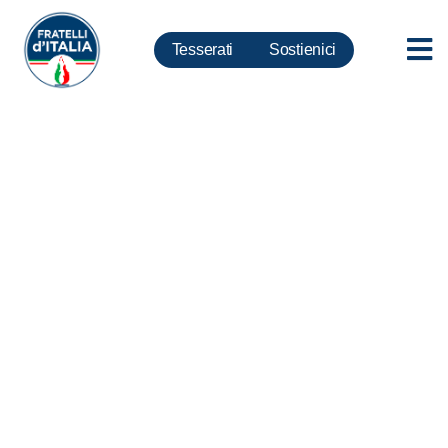
Tesserati
Sostienici
Covid, Meloni: stravolta
commissione d’inchiesta
proposta da Fdi, uno schiaffo
alle vittime della pandemia
(video)