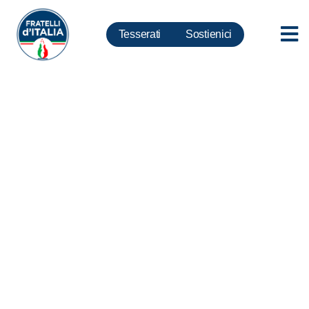
Tesserati
Sostienici
Covid, Meloni: sui tamponi
ennesima giravolta, se sono
utili siano gratis per tutti