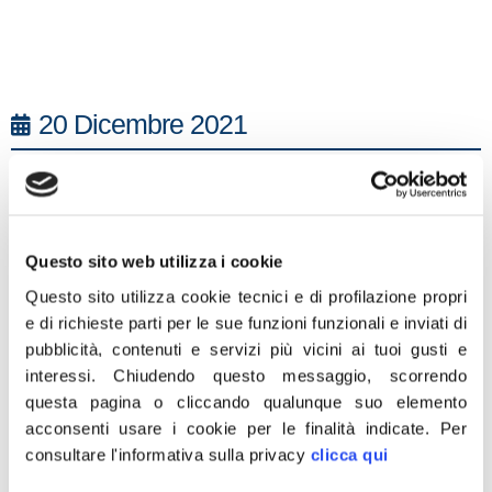
20 Dicembre 2021
Apprendiamo dalla stampa l’ennesima giravolta del
“governo dei migliori”: dopo averci detto che i tamponi
erano inutili, pare che l’esecutivo stia studiando una
norma per renderli necessari per partecipare a feste ed
Questo sito web utilizza i cookie
eventi pubblici. Non è la prima volta che la maggioranza
Questo sito utilizza cookie tecnici e di profilazione propri
contraddice se stessa, dimostrando di procedere a
e di richieste parti per le sue funzioni funzionali e inviati di
pubblicità, contenuti e servizi più vicini ai tuoi gusti e
tentoni e di non avere in mente una reale strategia per
interessi.
Chiudendo questo messaggio, scorrendo
affrontare il Covid. Fratelli d’Italia, che al contrario ha
questa pagina o cliccando qualunque suo elemento
sempre considerato i test uno strumento valido per il
acconsenti usare i cookie per le finalità indicate.
Per
contrasto della pandemia, ha da tempo chiesto che
consultare l'informativa sulla privacy
clicca qui
questi fossero gratuiti. E se è vero che sui tamponi il