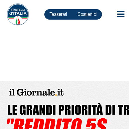
Tesserati
Sostienici
Covid, Meloni: Tridico chiede
risorse per finanziare reddito di
cittadinanza a migranti. Siamo
al delirio più totale