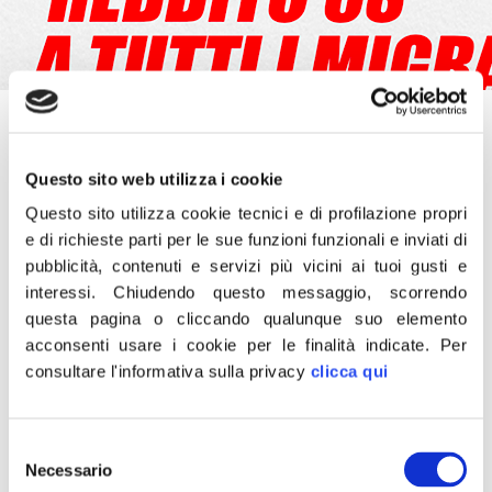
26 Marzo 2021
«Siamo al delirio più totale: il Presidente dell’Inps Tridico,
Questo sito web utilizza i cookie
tanto voluto dai 5Stelle, richiede risorse in più per
finanziare il reddito di cittadinanza a tutti gli immigrati,
Questo sito utilizza cookie tecnici e di profilazione propri
ritenendo il requisito di almeno 10 anni di cittadinanza
e di richieste parti per le sue funzioni funzionali e inviati di
un’esagerazione. Il tutto mentre le attività chiudono e i
pubblicità, contenuti e servizi più vicini ai tuoi gusti e
cittadini sono totalmente insoddisfatti delle briciole
interessi.
Chiudendo questo messaggio, scorrendo
stanziate dal Dl Sostegni. Dopo la beffa del
prolungamento del contratto ai navigator, questa
questa pagina o cliccando qualunque suo elemento
sarebbe l’ennesima assurdità di una misura già di per sé
acconsenti usare i cookie per le finalità indicate.
Per
totalmente insufficiente a salvare le nostre imprese in
consultare l'informativa sulla privacy
clicca qui
ginocchio».
Lo scrive su Facebook il presidente di Fratelli d’Italia,
Selezione
Giorgia Meloni.
Necessario
del