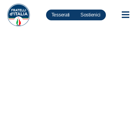
Tesserati
Sostienici
Covid, Osnato: Dps ennesima
occasione persa contro crisi