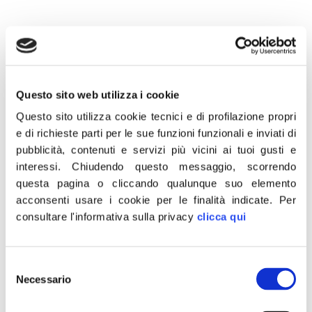
10 Agosto 2021
Questo sito web utilizza i cookie
“L’Italia non ha utilizzato i Diritti Speciali di Prelievo, che
Questo sito utilizza cookie tecnici e di profilazione propri
proprio in questi giorni il FMI emetterà, perdendo come
ha evidenziato Giorgia Meloni, l’ennesima occasione
e di richieste parti per le sue funzioni funzionali e inviati di
contro la crisi economica aggravata dalla pandemia.
pubblicità, contenuti e servizi più vicini ai tuoi gusti e
Diritti che avrebbero potuto dare liquidità senza
interessi.
Chiudendo questo messaggio, scorrendo
condizioni da immettere nel circuito economico del
questa pagina o cliccando qualunque suo elemento
nostro Paese. Una proposta fatta un anno fa proprio
acconsenti usare i cookie per le finalità indicate.
Per
dalla leader di FdI, ovviamente bocciata e tacciata di
consultare l'informativa sulla privacy
clicca qui
sovranismo. A questo punto Draghi almeno sui Diritti di
Prelievo Speciali, dimostri di non essere la fotocopia di
Conte e dia un segnale di discontinuità”.
Selezione
Lo dichiara Marco Osnato, deputato e capogruppo
Necessario
del
Fratelli d’Italia in commissione Finanze
.
consenso