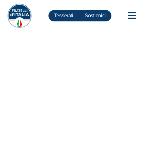
Tesserati
Sostienici
Covid, Rampelli: Migranti a
Selam Palace, SPRAR Torre
Maura e CAS Grotte Celoni
sono bomba sanitaria.
Responsabilità Raggi e
Zingaretti