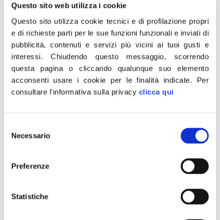
Questo sito web utilizza i cookie
positivi al Covid-19, persone che non sono controllate
Questo sito utilizza cookie tecnici e di profilazione propri
e che ignorano le disposizioni. La sensazione è che in
e di richieste parti per le sue funzioni funzionali e inviati di
quei quadranti della città maggiormente esposti
pubblicità, contenuti e servizi più vicini ai tuoi gusti e
all’ospitalità di migranti, la situazione sanitaria sia
interessi.
Chiudendo questo messaggio, scorrendo
sfuggita di mano al Governatore Zingaretti. Risultano,
questa pagina o cliccando qualunque suo elemento
infatti, altri due casi positivi: uno riscontrato presso lo
acconsenti usare i cookie per le finalità indicate.
Per
Sprar di Torre Maura, in via delle Allodole, e l’altro al
consultare l'informativa sulla privacy
clicca qui
Centro Accoglienza Straordinaria di Grotte Celoni. In
entrambe le strutture risiedono circa 450 migranti, una
Selezione
situazione al limite, tanto che come Fdi abbiamo
Necessario
del
denunciato più di un mese fa, con un’interrogazione
consenso
rivolta al presidente del Consiglio Conte e ai ministri
Preferenze
dell’Interno Lamorgese e della Sanità Speranza, la
possibilità di rischio contagio proprio per i centri Sprar
Statistiche
e Cas nel Municipio VI. La sindaca di Roma Raggi e il
governatore del Lazio Zingaretti hanno la