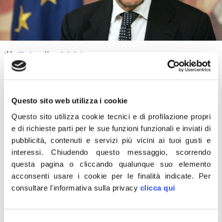
7 Aprile 2021
“I Presidenti di Camera e Senato non possono
costringere alle dimissioni il presidente del Copasir ma
Questo sito web utilizza i cookie
hanno detto che la legge non ammette discussione e
che la presidenza spetta all’opposizione. Avrebbero,
Questo sito utilizza cookie tecnici e di profilazione propri
e di richieste parti per le sue funzioni funzionali e inviati di
però, potuto esercitare più chiaramente il potere di
pubblicità, contenuti e servizi più vicini ai tuoi gusti e
indirizzo e chiedere le sue dimissioni. Ora ci aspettiamo
interessi.
Chiudendo questo messaggio, scorrendo
che tutti i Gruppi parlamentari, a partire dagli amici della
questa pagina o cliccando qualunque suo elemento
Lega assieme ai quali vogliamo continuare a
acconsenti usare i cookie per le finalità indicate.
Per
combattere tante comuni battaglie, dopo una lecita
consultare l'informativa sulla privacy
clicca qui
riflessione, capiscano che non si può a tutti i costi
“difendere” ruoli, poltrone e posizioni ma bisogna,
Selezione