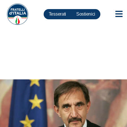
Tesserati
Sostienici
Cpasir, La Russa: la legge non
ammette discussioni.
Presidenza spetta a
opposizione