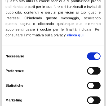
Questo sito utilizza cookie tecnici e di profilazione propri
provvedimento adottato dall’ultimo Consiglio
e di richieste parti per le sue funzioni funzionali e inviati di
dei ministri.
pubblicità, contenuti e servizi più vicini ai tuoi gusti e
interessi.
Chiudendo questo messaggio, scorrendo
“Ora l’accesso a quella procedura non
questa pagina o cliccando qualunque suo elemento
implicherà alcun automatismo nella
acconsenti usare i cookie per le finalità indicate.
Per
riclassificazione del credito: è una boccata
consultare l'informativa sulla privacy
clicca qui
d’ossigeno per tante imprese che, in
presenza dei primi allarmi sulla loro
Selezione
sostenibilità finanziaria, rischiavano di fare i
Necessario
del
conti con le preoccupazioni delle banche per
consenso
il rispetto delle norme prudenziali”, prosegue
Preferenze
l’esponente di FdI. “In generale, fare
chiarezza in materia di crisi d’impresa è utile
Statistiche
per snellire e velocizzare le procedure, con
chiari vantaggi per tutte le persone e i
Marketing
patrimoni coinvolti. Questo è il modo in cui