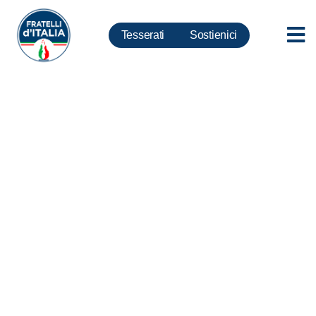
Tesserati
Sostienici
Crisi d’impresa: decreto
migliora accesso al credito,
Governo sempre al fianco di chi
lavora e produce