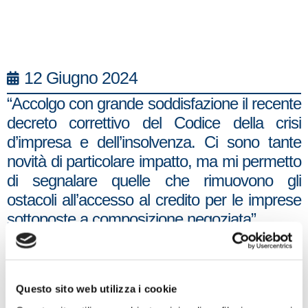
12 Giugno 2024
“Accolgo con grande soddisfazione il recente
decreto correttivo del Codice della crisi
d’impresa e dell’insolvenza. Ci sono tante
novità di particolare impatto, ma mi permetto
di segnalare quelle che rimuovono gli
ostacoli all’accesso al credito per le imprese
sottoposte a composizione negoziata”.
Lo dichiara Marco Osnato – deputato di
Fratelli d’Italia, presidente della
Commissione Finanze e responsabile
Questo sito web utilizza i cookie
economico del partito – commentando il