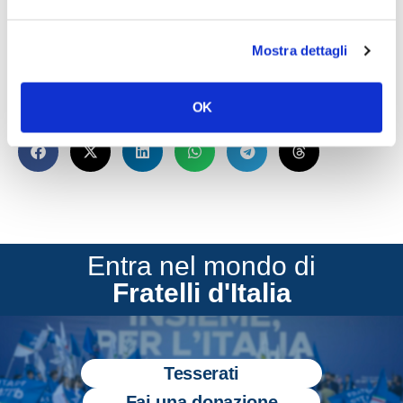
opera il governo Meloni: sempre al fianco
delle imprese, dei professionisti, di chi lavora
Mostra dettagli
e produce”, conclude Osnato.
OK
CONDIVIDI
Entra nel mondo di
Fratelli d'Italia
Tesserati
Fai una donazione