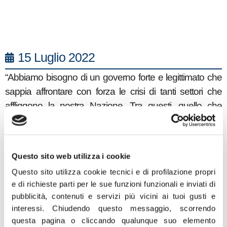
15 Luglio 2022
“Abbiamo bisogno di un governo forte e legittimato che
sappia affrontare con forza le crisi di tanti settori che
affliggono la nostra Nazione. Tra questi, quello che
richiede un immediato intervento è senza dubbio il
comparto agroalimentare”.
Questo sito web utilizza i cookie
A dirlo in una nota il senatore di FdI Patrizio La Pietra,
Questo sito utilizza cookie tecnici e di profilazione propri
capogruppo in commissione Agricoltura in Senato.
e di richieste parti per le sue funzioni funzionali e inviati di
pubblicità, contenuti e servizi più vicini ai tuoi gusti e
“L’ agricoltura ha bisogno di una guida forte e
interessi.
Chiudendo questo messaggio, scorrendo
determinata, un ministro che abbia una visione e un’idea
questa pagina o cliccando qualunque suo elemento