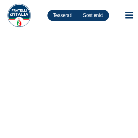
Tesserati
Sostienici
Crisi, La Pietra: necessario
nuovo governo per rilancio
agricoltura