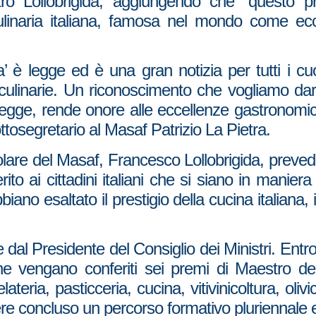
stro Lollobrigida, aggiungendo che “questo 
ulinaria italiana, famosa nel mondo come ecc
a’ è legge ed è una gran notizia per tutti i cuo
i culinarie. Un riconoscimento che vogliamo da
 legge, rende onore alle eccellenze gastronomi
Sottosegretario al Masaf Patrizio La Pietra.
tolare del Masaf, Francesco Lollobrigida, preved
erito ai cittadini italiani che si siano in manie
iano esaltato il prestigio della cucina italiana, 
dal Presidente del Consiglio dei Ministri. Entro
he vengano conferiti sei premi di Maestro dell
teria, pasticceria, cucina, vitivinicoltura, olivi
ere concluso un percorso formativo pluriennale 