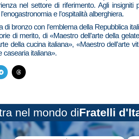
nza nel settore di riferimento. Agli insigniti p
r l’enogastronomia e l’ospitalità alberghiera.
a di bronzo con l’emblema della Repubblica italia
ie di merito, di «Maestro dell’arte della gelater
rte della cucina italiana», «Maestro dell’arte viti
e casearia italiana».
tra nel mondo di
Fratelli d'It