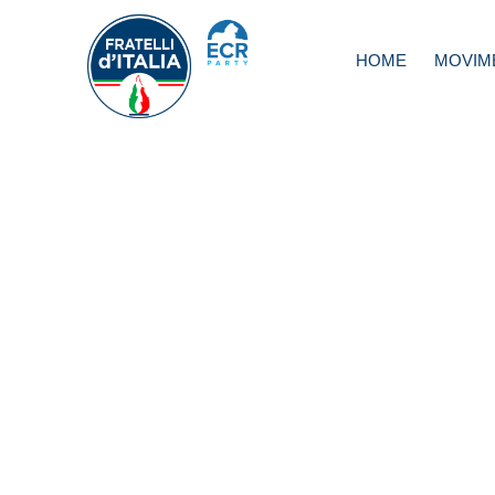
HOME
MOVIM
Cucina: con ‘Pre
Massari’
riconoscimento p
nostri maestri
d’eccellenza