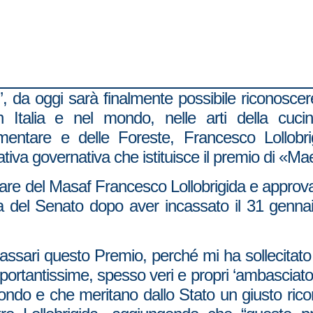
’, da oggi sarà finalmente possibile riconoscere
 Italia e nel mondo, nelle arti della cucina 
 alimentare e delle Foreste, Francesco Lollob
iativa governativa che istituisce il premio di «Mae
lare del Masaf Francesco Lollobrigida e approva
bera del Senato dopo aver incassato il 31 genn
 Massari questo Premio, perché mi ha sollecita
ortantissime, spesso veri e propri ‘ambasciatori’
ondo e che meritano dallo Stato un giusto ricon