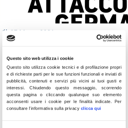
25 Marzo 2021
“Mentre tutta Italia celebra Dante Alighieri, il quotidiano
tedesco “Frankfurter Rundschau” attacca duramente la
Questo sito web utilizza i cookie
sua figura descrivendola come quella di un “arrivista” e
di un “plagiatore”. Parole inaccettabili e senza alcun
Questo sito utilizza cookie tecnici e di profilazione propri
e di richieste parti per le sue funzioni funzionali e inviati di
fondamento. Noi, al contrario, siamo e resteremo
pubblicità, contenuti e servizi più vicini ai tuoi gusti e
sempre orgogliosi del Sommo Poeta che, con i suoi
interessi.
Chiudendo questo messaggio, scorrendo
versi, ha plasmato la lingua, la cultura e l’identità del
questa pagina o cliccando qualunque suo elemento
nostro popolo e la cui produzione “Divina” è stata
acconsenti usare i cookie per le finalità indicate.
Per
apprezzata dall’umanità tutta”.
consultare l'informativa sulla privacy
clicca qui
Lo scrive su Facebook il presidente di Fratelli d’Italia
Giorgia Meloni.