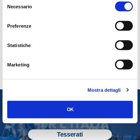
Selezione
Necessario
del
consenso
Preferenze
CONDIVIDI
Statistiche
Marketing
Mostra dettagli
Entra nel mondo di
Fratelli d'Italia
OK
Tesserati