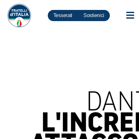
Tesserati
Sostienici
Dante, Meloni: da quotidiano
tedesco parole inaccettabili e
senza fondamento