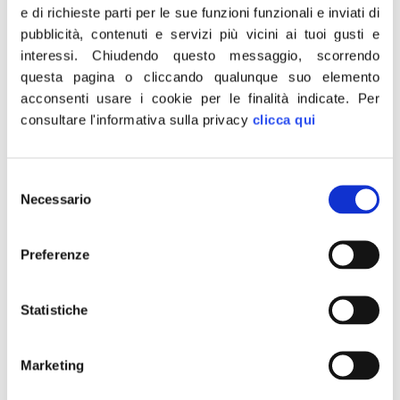
e di richieste parti per le sue funzioni funzionali e inviati di
parte di un disegno politico più ampio, che va
pubblicità, contenuti e servizi più vicini ai tuoi gusti e
dalla riforma fiscale ai provvedimenti in
interessi.
Chiudendo questo messaggio, scorrendo
materia di concorrenza. Il genio
questa pagina o cliccando qualunque suo elemento
imprenditoriale italiano – osserva ancora – è
acconsenti usare i cookie per le finalità indicate.
Per
ciò che nel tempo ci ha reso quello che
consultare l'informativa sulla privacy
clicca qui
siamo ed è nostro dovere continuare
pervicacemente a stimolarlo.
Selezione
Necessario
del
Leggiamo nei dati pubblicati
consenso
dall’Organizzazione Mondiale del
Preferenze
Commercio – conclude la Tubetti – che
l’Italia supera il Giappone e raggiunge lo
storico risultato di quinta potenza mondiale
Statistiche
nelle esportazioni, dimostrando la grande
forza attrattiva della nostra Nazione, del
Marketing
nostro Made in Italy e delle ottime politiche in