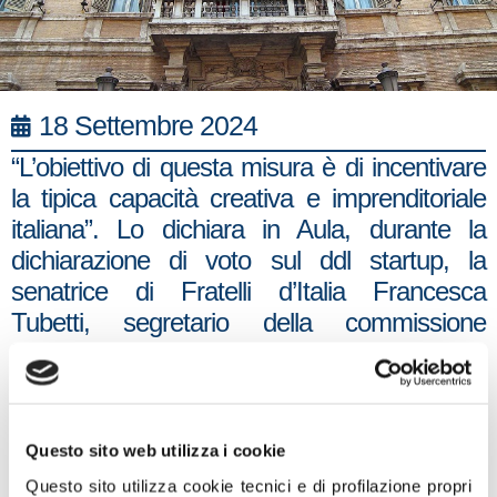
18 Settembre 2024
“L’obiettivo di questa misura è di incentivare
la tipica capacità creativa e imprenditoriale
italiana”. Lo dichiara in Aula, durante la
dichiarazione di voto sul ddl startup, la
senatrice di Fratelli d’Italia Francesca
Tubetti, segretario della commissione
Finanze.
“Incentivare questo tipo di imprese –
continua – significa sostenere i giovani nella
Questo sito web utilizza i cookie
realizzazione dei propri progetti e guardare al
Questo sito utilizza cookie tecnici e di profilazione propri
futuro. È per questo che la misura al voto è