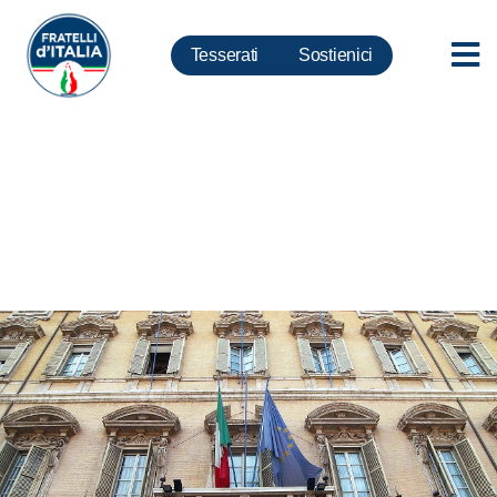
Tesserati
Sostienici
Ddl startup: sostiene i giovani
nella realizzazione dei propri
progetti