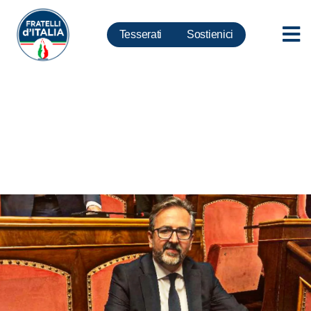
Tesserati
Sostienici
De Priamo: Manovra di bilancio
concreta e in tempi record. Aiuti
a famiglie e imprese