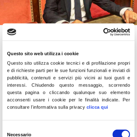
23 Novembre 2022
“In appena un mese dall’insediamento il Governo ha
Questo sito web utilizza i cookie
varato una manovra di bilancio concreta e in linea con
Questo sito utilizza cookie tecnici e di profilazione propri
gli indirizzi manifestati in campagna elettorale. Aiuti alle
e di richieste parti per le sue funzioni funzionali e inviati di
famiglie e alle imprese per fronteggiare la crisi
pubblicità, contenuti e servizi più vicini ai tuoi gusti e
energetica, revisione del reddito di cittadinanza e tutela
interessi.
Chiudendo questo messaggio, scorrendo
dei soggetti inabili al lavoro, sostegno alla maternità con
questa pagina o cliccando qualunque suo elemento
agevolazioni per le donne sull’età pensionabile, tregua
acconsenti usare i cookie per le finalità indicate.
Per
fiscale senza condoni. In poco tempo si è dato vita a
consultare l'informativa sulla privacy
clicca qui
una manovra che incide concretamente sulle tasche
degli italiani e rende la misura della strada intrapresa dal
Selezione
Governo per il rilancio della nostra economia”.
Necessario
del