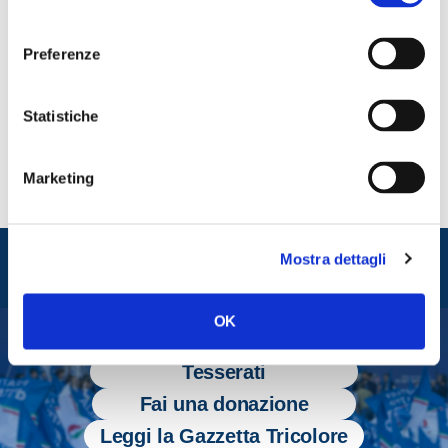
Lo dichiara il senatore di Fratelli d’Italia Andrea De
consenso
Priamo.
Preferenze
CONDIVIDI
Statistiche
Marketing
Entra nel mondo di
Mostra dettagli
Fratelli d'Italia
OK
Tesserati
Fai una donazione
Leggi la Gazzetta Tricolore