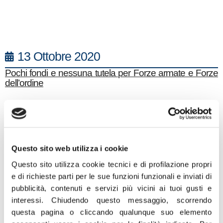
13 Ottobre 2020
Pochi fondi e nessuna tutela per Forze armate e Forze
dell’ordine
“In commissione Difesa Fratelli d’Italia ha votato contro il
parere alla Nota di aggiornamento del Documento di
economia e finanza 2020 perché, ancora una volta, la
Difesa e le Forze Armate ricevono pochi fondi a fronte
Questo sito web utilizza i cookie
del grande impegno profuso in questo 2020 e
nell’esperienza Covid-19. Addirittura, si mascherano
Questo sito utilizza cookie tecnici e di profilazione propri
maldestramente le cifre riportando 0,2 miliardi anziché
e di richieste parti per le sue funzioni funzionali e inviati di
200 milioni di euro che, a fronte della grande potenza di
pubblicità, contenuti e servizi più vicini ai tuoi gusti e
fuoco annunciata del Presidente Conte e i miliardi
interessi.
Chiudendo questo messaggio, scorrendo
utilizzati per scostamento e bonus a pioggia, stridono e
questa pagina o cliccando qualunque suo elemento
fanno capire la poca considerazione di Conte e Gualtieri
verso il Ministro Guerini ma, soprattutto, verso i nostri