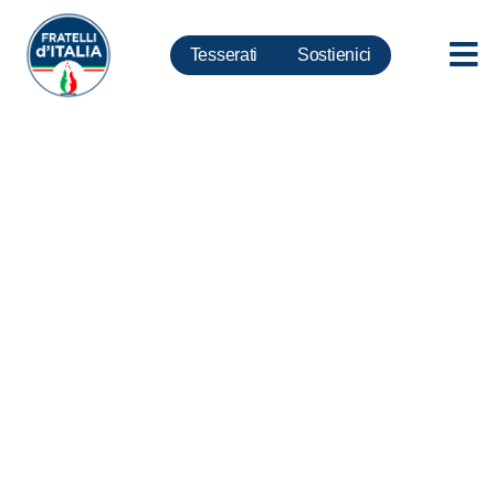
Tesserati
Sostienici
Difesa, FdI: In Commissione
difesa voto contrario al Nadef