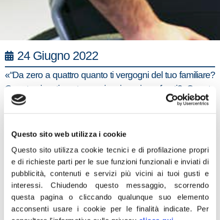
24 Giugno 2022
«“Da zero a quattro quanto ti vergogni del tuo familiare?
Quanto risentimento provi nei suoi confronti? Quanto
non ti senti a tuo agio quanto hai amici in casa?”: sono le
domande agghiaccianti contenute nel delirante
questionario sottoposto da diversi Comuni, da Roma a
Questo sito web utilizza i cookie
Nettuno, a seguito di una delibera della Regione Lazio
Questo sito utilizza cookie tecnici e di profilazione propri
alle famiglie dei disabili gravi per accedere ai fondi
e di richieste parti per le sue funzioni funzionali e inviati di
destinati ai caregiver. Mi chiedo come sia stato possibile
pubblicità, contenuti e servizi più vicini ai tuoi gusti e
rivolgere a padri e madri che si prendono cura dei propri
interessi.
Chiudendo questo messaggio, scorrendo
questa pagina o cliccando qualunque suo elemento
figli h24, spesso nel totale abbandono delle Istituzioni,
acconsenti usare i cookie per le finalità indicate.
Per
domande così indegne e che offendono la dignità delle