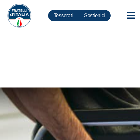
Tesserati
Sostienici
Disabili, Meloni: fermare subito
delirante questionario
sottoposto a famiglie per
accedere a fondi caregiver