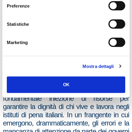
responsabilità, a differenza della sinistra che
Preferenze
in anni di governo ha pensato -come fa
tuttora- solamente alla propaganda e poco o
Statistiche
nulla alle necessità vere del mondo
carcerario”, aggiunge Daniela Dondi,
Marketing
deputato di Fratelli d’Italia in Commissione
Giustizia.
“Mille agenti e venti dirigenti in più, oltre i
Mostra dettagli
piani di assunzione già previsti, per la Polizia
penitenziaria. Il ‘dl Carceri’, appena
OK
approvato alla Camera, assegna una
fondamentale iniezione di risorse per
garantire la dignità di chi vive e lavora negli
istituti di pena italiani. In un frangente in cui
emergono, drammaticamente, gli errori e la
mancanza di attenzione da parte dei governi