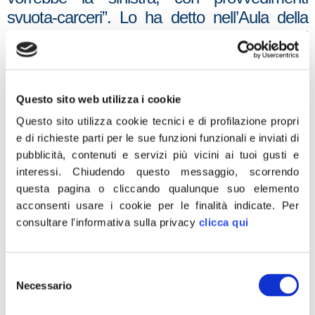
svuota-carceri”. Lo ha detto nell’Aula della
Camera, in dichiarazione di voto al Dl
Carceri, Carolina Varchi, capogruppo di
Fratelli d’Italia in Commissione Giustizia.
Questo sito web utilizza i cookie
“Bene l’approvazione del Dl carceri, punto di
Questo sito utilizza cookie tecnici e di profilazione propri
inizio di un nuovo sistema che col tempo
e di richieste parti per le sue funzioni funzionali e inviati di
raggiungerà efficienza e stabilizzazione di un
pubblicità, contenuti e servizi più vicini ai tuoi gusti e
settore da sempre in affanno. Per la prima
interessi.
Chiudendo questo messaggio, scorrendo
volta si sta affrontando la questione in
questa pagina o cliccando qualunque suo elemento
maniera strutturale, così da immaginare e
acconsenti usare i cookie per le finalità indicate.
Per
prevedere le problematiche, affinché si
consultare l'informativa sulla privacy
clicca qui
possano arginare in maniera costruttiva e
sensata. Questo, merito senza dubbio del
Selezione
ministro Nordio e del governo Meloni che
Necessario
del
affrontano le criticità con senso di
consenso