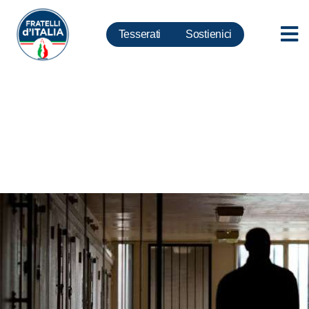
Tesserati
Sostienici
Dl Carceri: primo importante
passo, fondamentali nuove
risorse alla penitenziaria