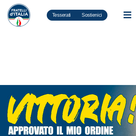
Tesserati
Sostienici
DL Energia, Bellucci: bene ok a
mio Odg per piano nazionale
sostegno famiglie