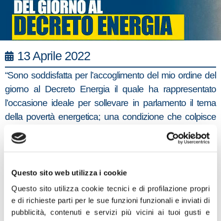
13 Aprile 2022
“Sono soddisfatta per l’accoglimento del mio ordine del
giorno al Decreto Energia il quale ha rappresentato
l’occasione ideale per sollevare in parlamento il tema
della povertà energetica; una condizione che colpisce
milioni di cittadini. La difficoltà a scaldare adeguatamente
la propria abitazione è una problematica che riguarda
quasi l’8% dei nuclei familiari, con pesanti conseguenze
sulla salute delle persone. La crisi energetica in atto e
Questo sito web utilizza i cookie
l’ondata inflazionistica da record impongono interventi
Questo sito utilizza cookie tecnici e di profilazione propri
concreti nei confronti di coloro che, per la loro condizione
e di richieste parti per le sue funzioni funzionali e inviati di
pubblicità, contenuti e servizi più vicini ai tuoi gusti e
economica, sono più esposti agli impatti del carovita.