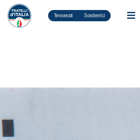
Tesserati
Sostienici
Dl Fiscale: comuni potranno
aderire a rottamazione tributi