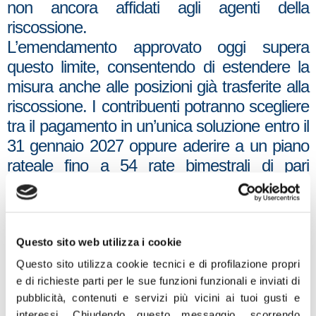
non ancora affidati agli agenti della
riscossione.
L’emendamento approvato oggi supera
questo limite, consentendo di estendere la
misura anche alle posizioni già trasferite alla
riscossione. I contribuenti potranno scegliere
tra il pagamento in un’unica soluzione entro il
31 gennaio 2027 oppure aderire a un piano
rateale fino a 54 rate bimestrali di pari
importo. Si tratta di un intervento che punta
a coniugare equità e sostenibilità
consentendo agli enti locali di recuperare
risorse certe e, allo stesso tempo, aiutando
Questo sito web utilizza i cookie
famiglie e imprese a chiudere
Questo sito utilizza cookie tecnici e di profilazione propri
definitivamente situazioni debitorie ormai
e di richieste parti per le sue funzioni funzionali e inviati di
pubblicità, contenuti e servizi più vicini ai tuoi gusti e
stratificate nel tempo con modalità
interessi.
Chiudendo questo messaggio, scorrendo