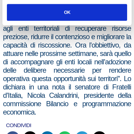
La misura permetterà ai cittadini di
regolarizzare la propria posizione con
OK
condizioni agevolate e, allo stesso tempo,
agli enti territoriali di recuperare risorse
preziose, ridurre il contenzioso e migliorare la
capacità di riscossione. Ora l’obbiettivo, da
attuare nelle prossime settimane, sarà quello
di accompagnare gli enti locali nell’adozione
delle delibere necessarie per rendere
operativa questa opportunità sui territori”. Lo
dichiara in una nota il senatore di Fratelli
d’Italia, Nicola Calandrini, presidente della
commissione Bilancio e programmazione
economica.
CONDIVIDI