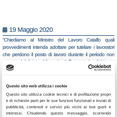
19 Maggio 2020
“Chiediamo al Ministro del Lavoro Catalfo quali
provvedimenti intenda adottare per tutelare i lavoratori
che perdono il posto di lavoro durante il periodo non
coperto dal divieto di licenziare”. È quanto ha dichiarato
in una nota il deputato di Fratelli d’Italia, Walter Rizzetto,
capogruppo della commissione Lavoro che ha
presentato un’interrogazione urgente con il capogruppo
Questo sito web utilizza i cookie
alla Camera, Francesco Lollobrigida, e tutti i deputati del
Questo sito utilizza cookie tecnici e di profilazione propri
partito.
e di richieste parti per le sue funzioni funzionali e inviati di
pubblicità, contenuti e servizi più vicini ai tuoi gusti e
“È l’ennesimo danno di un governo incurante della
interessi.
Chiudendo questo messaggio, scorrendo
necessità di assicurare in tempi ragionevoli diritti e tutele