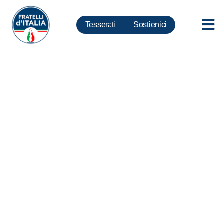
Tesserati
Sostienici
DL rilancio, Rizzetto: Colpevoli
ritardi del Governo “permettono”
i licenziamenti