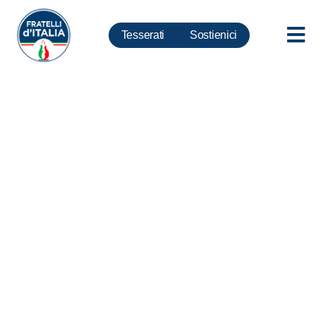
Tesserati
Sostienici
Dl sicurezza, Galantino: E’
regalo a scafisti (video)