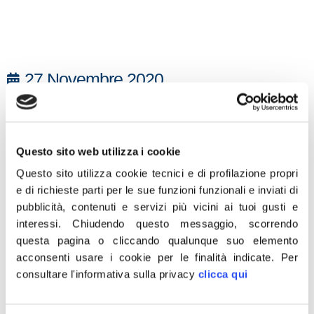
27 Novembre 2020
M5s rinnega suoi provvedimenti per rimanere incollato a
poltrona
Questo sito web utilizza i cookie
“Questo decreto è l’ennesimo regalo agli scafisti e a chi
lucra sui viaggi della speranza. Un provvedimento che
Questo sito utilizza cookie tecnici e di profilazione propri
modifica, peggiorandoli, i decreti adottati quando parte di
e di richieste parti per le sue funzioni funzionali e inviati di
questa maggioranza aveva un diverso colore politico.
pubblicità, contenuti e servizi più vicini ai tuoi gusti e
Fratelli d’Italia non è contro l’accoglienza ma contro
interessi.
Chiudendo questo messaggio, scorrendo
l’immigrazione incontrollata e la tratta di essere umani.
questa pagina o cliccando qualunque suo elemento
Non siamo razzisti come la sinistra vuol far credere ma
chiediamo il rispetto dei confini. E mentre artigiani, partite
acconsenti usare i cookie per le finalità indicate.
Per
iva, imprenditori e ristoratori sono allo stremo, PD e M5S
consultare l'informativa sulla privacy
clicca qui
favoriscono l’immigrazione clandestina e mettono in
pericolo la sicurezza e la salute pubblica. La politica dei
grillini è una politica miope che non capisce o fa finta di