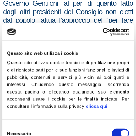
Governo Gentiloni, al pari di quanto fatto
dagli altri presidenti del Consiglio non eletti
dal popolo, attua l’approccio del “per fare
cassa, va bene tutto”. In ragione di ciò, negli
anni, fino all’inverosimile, sono stati ridotti i
finanziamenti al Dipartimento Politiche
Antidroga della Presidenza del Consiglio dei
Questo sito web utilizza i cookie
Ministri, fino a renderlo contenitore vuoto
Questo sito utilizza cookie tecnici e di profilazione propri
sotto ogni aspetto, sono stati proposti
e di richieste parti per le sue funzioni funzionali e inviati di
pubblicità, contenuti e servizi più vicini ai tuoi gusti e
costantemente dati lacunosi sull’entità del
interessi.
Chiudendo questo messaggio, scorrendo
fenomeno droghe e pressoché nulla è stato
questa pagina o cliccando qualunque suo elemento
fatto per evitare il primo contatto con le
acconsenti usare i cookie per le finalità indicate.
Per
droghe o per posticiparlo il più possibile.
consultare l'informativa sulla privacy
clicca qui
Tutto questo non fare, o fare male, è
coerente, invece, con i tentativi compiuti da
Selezione
questi Governi, nel tentativo di liberalizzare la
Necessario
del