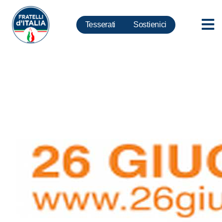
Tesserati
Sostienici
Droga, Canu: Governo ignora
giornata mondiale e non fa nulla
per combattere dipendenze