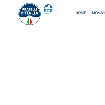
HOME
MOVIM
Droga: domani
parlamentari FDI 
sottopongono a t
ore 12.00 punto
stampa con Gior
Meloni