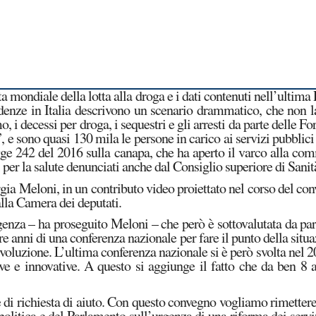
a mondiale della lotta alla droga e i dati contenuti nell’ultim
nze in Italia descrivono un scenario drammatico, che non las
, i decessi per droga, i sequestri e gli arresti da parte delle F
”, e sono quasi 130 mila le persone in carico ai servizi pubblic
egge 242 del 2016 sulla canapa, che ha aperto il varco alla co
hi per la salute denunciati anche dal Consiglio superiore di Sanit
orgia Meloni, in un contributo video proiettato nel corso del co
lla Camera dei deputati.
za – ha proseguito Meloni – che però è sottovalutata da parte 
i tre anni di una conferenza nazionale per fare il punto della si
luzione. L’ultima conferenza nazionale si è però svolta nel 
 e innovative. A questo si aggiunge il fatto che da ben 8 a
 di richiesta di aiuto. Con questo convegno vogliamo rimettere
la politica e del Parlamento sull’urgenza di una riforma dei ser