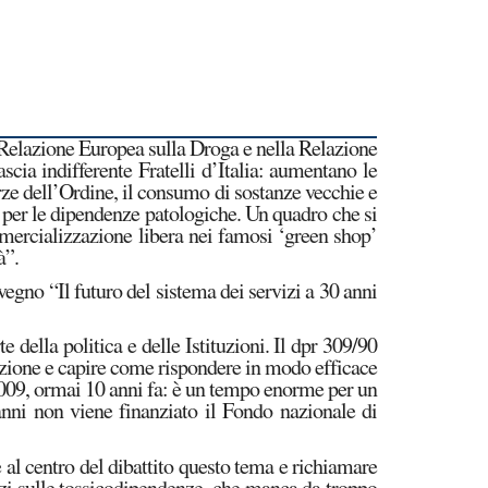
a Relazione Europea sulla Droga e nella Relazione
cia indifferente Fratelli d’Italia: aumentano le
orze dell’Ordine, il consumo di sostanze vecchie e
i per le dipendenze patologiche. Un quadro che si
mmercializzazione libera nei famosi ‘green shop’
à”.
nvegno “Il futuro del sistema dei servizi a 30 anni
della politica e delle Istituzioni. Il dpr 309/90
tuazione e capire come rispondere in modo efficace
2009, ormai 10 anni fa: è un tempo enorme per un
nni non viene finanziato il Fondo nazionale di
 al centro del dibattito questo tema e richiamare
vizi sulle tossicodipendenze, che manca da troppo