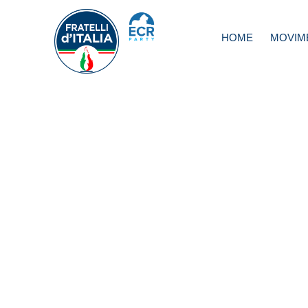
HOME
MOVIM
Droga, Meloni: In 
c’è emergenza
sottovalutata, ur
riforma servizi
tossicodipenden
30 anni dal dpr 