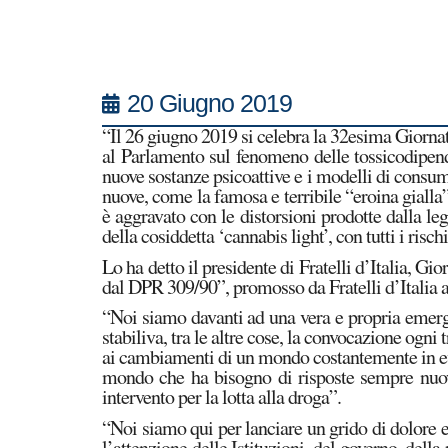
20 Giugno 2019
“Il 26 giugno 2019 si celebra la 32esima Giornat
al Parlamento sul fenomeno delle tossicodipende
nuove sostanze psicoattive e i modelli di consumo
nuove, come la famosa e terribile “eroina gialla
è aggravato con le distorsioni prodotte dalla l
della cosiddetta ‘cannabis light’, con tutti i risc
Lo ha detto il presidente di Fratelli d’Italia, Gi
dal DPR 309/90”, promosso da Fratelli d’Italia a
“Noi siamo davanti ad una vera e propria emergen
stabiliva, tra le altre cose, la convocazione ogn
ai cambiamenti di un mondo costantemente in evo
mondo che ha bisogno di risposte sempre nuove
intervento per la lotta alla droga”.
“Noi siamo qui per lanciare un grido di dolore e
l’attenzione delle Istituzioni, del governo, del