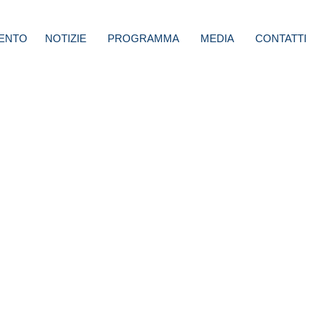
ENTO
NOTIZIE
PROGRAMMA
MEDIA
CONTATTI
Italia
gente
ze a
309/90