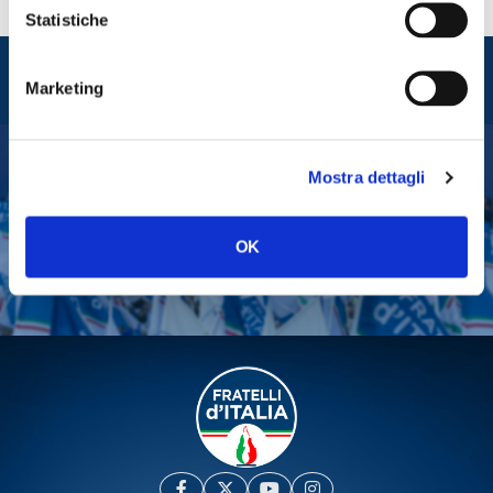
Statistiche
Entra nel mondo di
Fratelli d'Italia
Marketing
Mostra dettagli
Tesserati
Fai una donazione
OK
Leggi la Gazzetta Tricolore