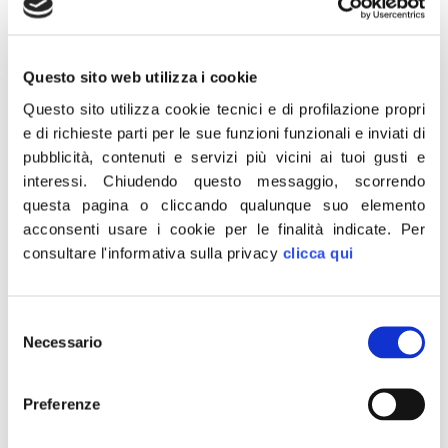
Questo sito web utilizza i cookie
7 Luglio 2020
Questo sito utilizza cookie tecnici e di profilazione propri
e di richieste parti per le sue funzioni funzionali e inviati di
«A Francesco Storace, nuovo vicedirettore de Il Tempo,
pubblicità, contenuti e servizi più vicini ai tuoi gusti e
un caro in bocca al lupo da me e da tutta Fratelli d’Italia.
interessi.
Chiudendo questo messaggio, scorrendo
questa pagina o cliccando qualunque suo elemento
Buon lavoro».
acconsenti usare i cookie per le finalità indicate.
Per
È quanto scrive su Twitter il presidente di Fratelli d’Italia,
consultare l'informativa sulla privacy
clicca qui
Giorgia Meloni.
Selezione
CONDIVIDI
Necessario
del
consenso
Preferenze