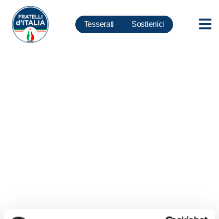
Tesserati
Sostienici
Editoria, Meloni: Da me e da
tutta FdI un caro in bocca al
lupo a Storace, nuovo
vicedirettore il Tempo