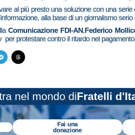
are al più presto una soluzione con una serie di 
l’informazione, alla base di un giornalismo serio e
lla
Comunicazione FDI-AN
,
Federico Molli
er protestare contro il ritardo nel pagamento d
tra nel mondo di
Fratelli d'It
Fai una
donazione