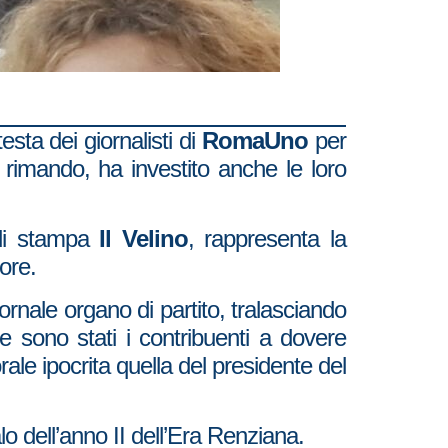
sta dei giornalisti di
RomaUno
per
rimando, ha investito anche le loro
 di stampa
Il Velino
, rappresenta la
ore.
giornale organo di partito, tralasciando
he sono stati i contribuenti a dovere
ale ipocrita quella del presidente del
alo dell’anno II dell’Era Renziana.