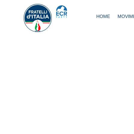
HOME
MOVIM
Editoria, Mollicon
Intollerabile
doppiopesismo
renziano, presto
soluzione