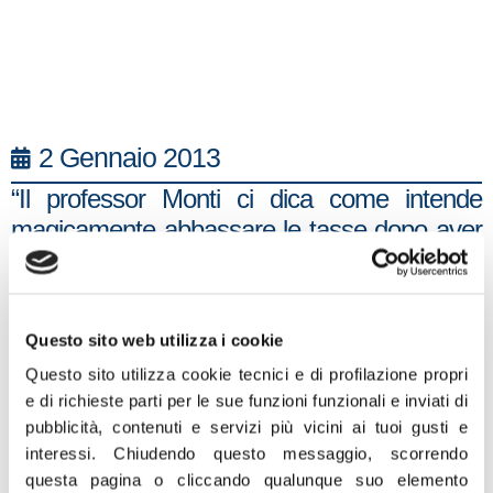
2 Gennaio 2013
“Il professor Monti ci dica come intende
magicamente abbassare le tasse dopo aver
imposto agli italiani un aumento fiscale
senza precedenti. Quale formula utilizzerà
per il suo repentino cambio di rotta resta un
Questo sito web utilizza i cookie
mistero e soprattutto non sappiamo come
Questo sito utilizza cookie tecnici e di profilazione propri
intende ridurre le tasse senza toccare il
e di richieste parti per le sue funzioni funzionali e inviati di
sistema assistenziale, dal quale invece è
pubblicità, contenuti e servizi più vicini ai tuoi gusti e
necessario far partire una rivoluzione del
interessi.
Chiudendo questo messaggio, scorrendo
welfare. La grande sfida che ci attende è
questa pagina o cliccando qualunque suo elemento