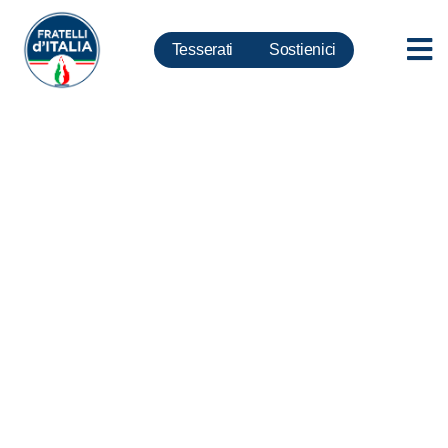
Tesserati
Sostienici
Elezioni, Frassinetti: “Monti ci
dica come intende abbassare
magicamente tasse. Forse
impegnato a fare Premier
senza voto popolo”