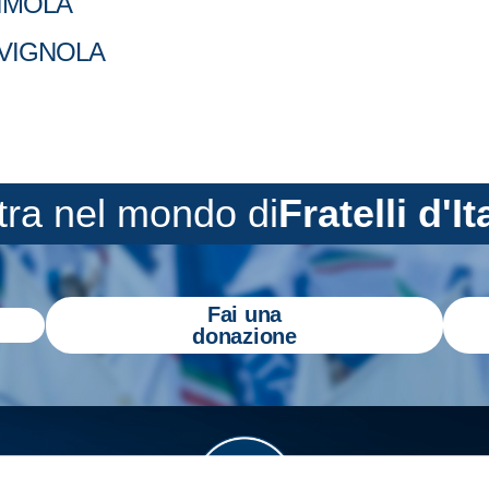
e IMOLA
ae VIGNOLA
tra nel mondo di
Fratelli d'It
Fai una
donazione