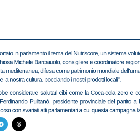
er portato in parlamento il tema del Nutriscore, un sistema volut
” chiosa Michele Barcaiuolo, consigliere e coordinatore region
dieta mediterranea, difesa come patrimonio mondiale dell’uma
e la nostra cultura, bocciando i nostri prodotti locali”.
e considerare salutari cibi come la Coca-cola zero e con
Ferdinando Pulitanó, presidente provinciale del partito a Mo
corso con svariati atti parlamentari a cui questa campagna f