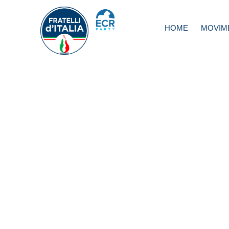
HOME
MOVIM
Emilia Romagna:
in piazza a Mod
contro il Nutrisco