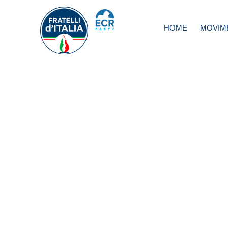
HOME
MOVIM
Emirati Arabi: Me
(FdI), riportiamo
Andrea Costanti