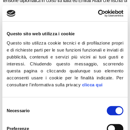
tensione diplomatica in corso tra Italia ed Emirati Arabi che rischia di
trasformarlo in una specie di “ostaggio” o perlomeno in una sorta di
pedina di scambio per ripristinare commesse e forniture militari
interrotte dall’Italia verso gli Emirati. Come Fratelli d’Italia ci siamo
mobilitati con una lettera all’Alto commissario per la politica estera
Questo sito web utilizza i cookie
dell’Ue, promossa dal nostro capodelegazione a Bruxelles Carlo
Questo sito utilizza cookie tecnici e di profilazione propri
Fidanza, e con un’interrogazione parlamentare alla Camera a firma di
e di richieste parti per le sue funzioni funzionali e inviati di
Andrea Delmastro. Il governo ha il dovere di riportare a casa il nostro
pubblicità, contenuti e servizi più vicini ai tuoi gusti e
connazionale, non molleremo finché non avremo ricevuto risposte
interessi.
Chiudendo questo messaggio, scorrendo
chiare e fino a quando Andrea Costantino non avrà potuto
questa pagina o cliccando qualunque suo elemento
riabbracciare i suoi cari».
acconsenti usare i cookie per le finalità indicate.
Per
Lo dice il presidente di Fratelli d’Italia, Giorgia Meloni, in un video
consultare l'informativa sulla privacy
clicca qui
pubblicato su Facebook.
Selezione
Necessario
del
consenso
Preferenze