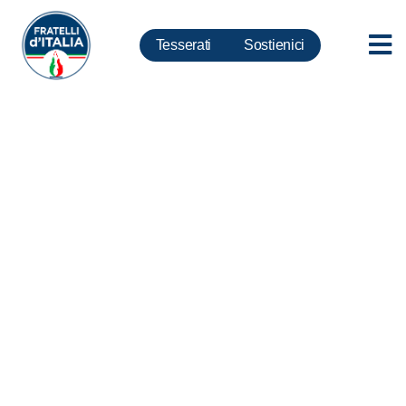
Tesserati
Sostienici
Emirati, Meloni: da Fdi appello
a Draghi e Di Maio per riportare
a casa Andrea Costantino
(video)