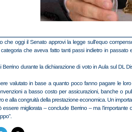
sfatto che oggi il Senato approvi la legge sull’equo compe
na categoria che aveva fatto tanti passi indietro in passato e 
ianni Berrino durante la dichiarazione di voto in Aula sul DL
essere valutato in base a quanto poco fanno pagare le loro 
e convenzioni a basso costo per assicurazioni, banche o p
avoro e alla congruità della prestazione economica. Un import
 essere migliorata – conclude Berrino – ma l’importante 
oppo”.