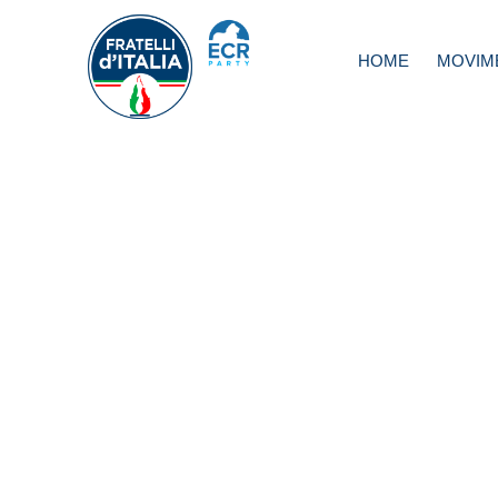
HOME
MOVIM
Equo compenso,
Berrino: approva
è passo fondame
di civiltà per liberi
professionisti