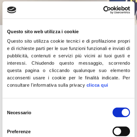
Questo sito web utilizza i cookie
18 Aprile 2021
Questo sito utilizza cookie tecnici e di profilazione propri
“Non c’è spazio per disertare nella lotta senza quartiere
e di richieste parti per le sue funzioni funzionali e inviati di
alla mafia. Il parlamento unitariamente difenda l’ergastolo
pubblicità, contenuti e servizi più vicini ai tuoi gusti e
ostativo. Non possiamo consentire che la mafia vinca su
interessi.
Chiudendo questo messaggio, scorrendo
quella che ha sempre considerato la sua battaglia
questa pagina o cliccando qualunque suo elemento
principale: abolire l’ergastolo ostativo. Lavoriamo
acconsenti usare i cookie per le finalità indicate.
Per
alacremente per reintrodurre l’ergastolo ostativo dopo la
decisione della Corte Costituzionale: non possiamo far
consultare l'informativa sulla privacy
clicca qui
vincere Riina contro Borsellino!”
Lo dichiara Andrea Delmastro, deputato di Fratelli d’Italia
e responsabile Giustizia di FDI.
Selezione
Necessario
del
CONDIVIDI
consenso
Preferenze