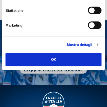
Statistiche
Entra nel mondo di
Marketing
Fratelli d'Italia
Mostra dettagli
Tesserati
OK
Fai una donazione
Leggi la Gazzetta Tricolore