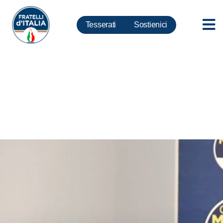
Tesserati
Sostienici
Ergastolo ostativo, Delmastro:
non vinca Riina contro
Borsellino