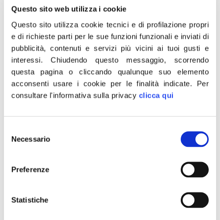
Questo sito web utilizza i cookie
incontrare il leader del PiS (Diritto e
Questo sito utilizza cookie tecnici e di profilazione propri
Giustizia).
e di richieste parti per le sue funzioni funzionali e inviati di
pubblicità, contenuti e servizi più vicini ai tuoi gusti e
«Fratelli d’Italia ha aderito al gruppo
interessi.
Chiudendo questo messaggio, scorrendo
dei conservatori, la famiglia europea
questa pagina o cliccando qualunque suo elemento
che può costruire un’alleanza che va
acconsenti usare i cookie per le finalità indicate.
Per
consultare l'informativa sulla privacy
clicca qui
dal Ppe, che con Orban e Kurz
speriamo sarà più spostato verso
Selezione
destra, fino ai populisti di Salvini e Le
Necessario
del
Pen. Il gruppo unico chiesto da
consenso
Salvini a Kaczyński? Mi pare che
Preferenze
non ci sia la disponibilità dei
conservatori. Parliamo di una
Statistiche
famiglia politica antica e consolidata