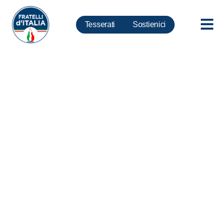
Tesserati
Sostienici
Europee, Meloni: Sarò in
Polonia la prossima settimana
per incontro bilaterale con
Kaczyński