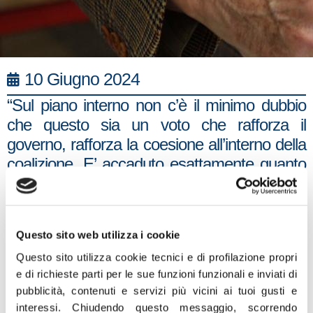
10 Giugno 2024
“Sul piano interno non c’è il minimo dubbio
che questo sia un voto che rafforza il
governo, rafforza la coesione all’interno della
coalizione. E’ accaduto esattamente quanto
Giorgia Meloni ha detto molti mesi fa quando
si è iniziato a parlare di elezioni europee.
Cioè che la sua aspirazione era che tutti i
Questo sito web utilizza i cookie
partiti della maggioranza di governo
Questo sito utilizza cookie tecnici e di profilazione propri
facessero un risultato migliore delle politiche.
e di richieste parti per le sue funzioni funzionali e inviati di
E’ successo. Ne siamo molto contenti,
pubblicità, contenuti e servizi più vicini ai tuoi gusti e
siamo soprattutto soddisfatti del risultato di
interessi.
Chiudendo questo messaggio, scorrendo