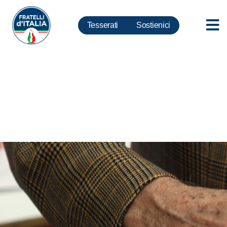
Tesserati
Sostienici
Europee: voto rafforza Governo
e coesione centrodestra