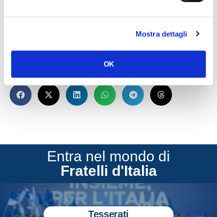
gruppo di Giuseppe Conte, non osiamo pensare a cosa
si ridurrebbe il Conte ter”.
Lo dichiara il senatore di Fratelli d’Italia, Giovanbattista
Mostra dettagli
Fazzolari, responsabile nazionale del programma di FdI.
OK
CONDIVIDI
Entra nel mondo di
Fratelli d'Italia
Tesserati