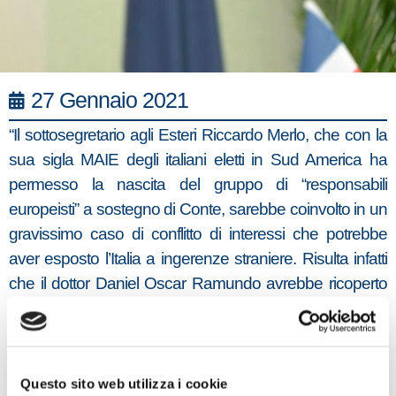
27 Gennaio 2021
“Il sottosegretario agli Esteri Riccardo Merlo, che con la
sua sigla MAIE degli italiani eletti in Sud America ha
permesso la nascita del gruppo di “responsabili
europeisti” a sostegno di Conte, sarebbe coinvolto in un
gravissimo caso di conflitto di interessi che potrebbe
aver esposto l’Italia a ingerenze straniere. Risulta infatti
che il dottor Daniel Oscar Ramundo avrebbe ricoperto
contemporaneamente il ruolo di segretario particolare
del sottosegretario al ministero degli Affari Esteri e della
cooperazione internazionale, Ricardo Merlo, e di
deputato del Parlamento del Mercosur, l’istituzione
Questo sito web utilizza i cookie