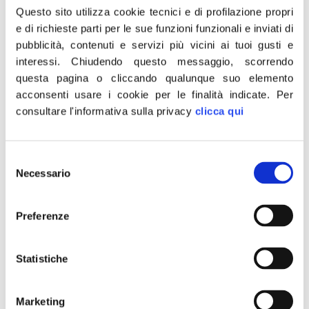
parlamentare del mercato comune dell’America
Questo sito utilizza cookie tecnici e di profilazione propri
Meridionale. Dal curriculum di Ramundo pubblicato sul
e di richieste parti per le sue funzioni funzionali e inviati di
pubblicità, contenuti e servizi più vicini ai tuoi gusti e
sito MAE risulta che si è dimesso dalla carica di
interessi.
Chiudendo questo messaggio, scorrendo
deputato, ma sul sito del Mercosur si evince che sia
questa pagina o cliccando qualunque suo elemento
rimasto deputato fino al 31 dicembre del 2020 e cioè per
acconsenti usare i cookie per le finalità indicate.
Per
l’intero periodo in cui è stato segretario particolare del
consultare l'informativa sulla privacy
clicca qui
sottosegretario Merlo. Insomma, Merlo e Ramundo, oltre
ad aver dichiarato il falso, avrebbero esposto la nostra
Selezione
Nazione a possibili ingerenze e interferenze straniere.
Necessario
del
Ritengo che su questo punto il sottosegretario Merlo
consenso
debba fare immediatamente chiarezza, soprattutto ora
Preferenze
che le sorti del prossimo Governo rischiano di dipendere
da un gruppo di voltagabbana che si autoproclamano
“responsabili” e che trovano l’immediata dignità di un
Statistiche
gruppo parlamentare al Senato proprio sotto la sigla del
MAIE di Merlo. Se queste sono le premesse del nuovo
Marketing