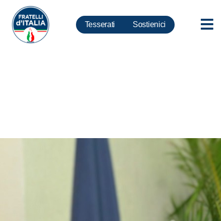
Tesserati
Sostienici
Europeisti-Maie. Fazzolari:
Nuovo gruppo parte con
scandalo conflitto di interessi.