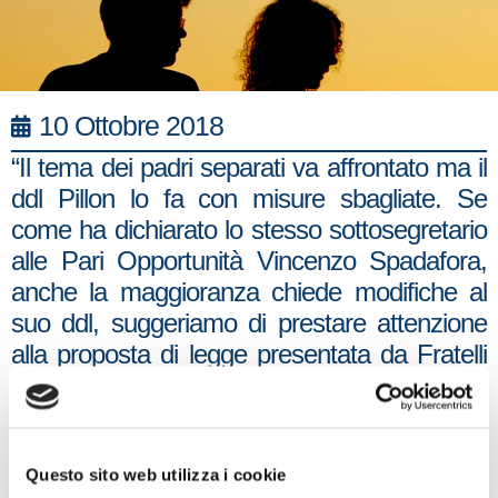
10 Ottobre 2018
“Il tema dei padri separati va affrontato ma il
ddl Pillon lo fa con misure sbagliate. Se
come ha dichiarato lo stesso sottosegretario
alle Pari Opportunità Vincenzo Spadafora,
anche la maggioranza chiede modifiche al
suo ddl, suggeriamo di prestare attenzione
alla proposta di legge presentata da Fratelli
d’Italia. Lavoriamo insieme per togliere tanti
papà dalla soglia di povertà, per punire quelli
che spariscono, per dare ai figli tempi
congrui con ognuno dei genitori ma senza
Questo sito web utilizza i cookie