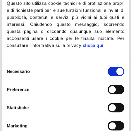
tagliare con l’accetta le esigenze del minore
Questo sito utilizza cookie tecnici e di profilazione propri
stesso. Si lavori inoltre per aiutare la
e di richieste parti per le sue funzioni funzionali e inviati di
pubblicità, contenuti e servizi più vicini ai tuoi gusti e
conciliazione e non aumentare la
interessi.
Chiudendo questo messaggio, scorrendo
conflittualità con inutili passaggi e mediazioni,
questa pagina o cliccando qualunque suo elemento
per cambiare i criteri di mantenimento al
acconsenti usare i cookie per le finalità indicate.
Per
figlio, sull’assegnazione della casa famigliare
consultare l'informativa sulla privacy
clicca qui
e per abolire il mantenimento a vita delle
mogli divorziate. Argomento quest’ultimo che
Selezione
il ddl Pillon neppure sfiora. Basta parole al
Necessario
del
vento, passiamo ai fatti. Non si può lanciare
consenso
il sasso e a dibattito iniziato togliere la mano.
Preferenze
Serve una riforma di buon senso. Se
Spadafora fa sul serio metta mano alle
Statistiche
nostre proposte e troverà un ottimo punto di
partenza per una riforma credibile e
concreta, fatta di soluzioni e di non proclami
Marketing