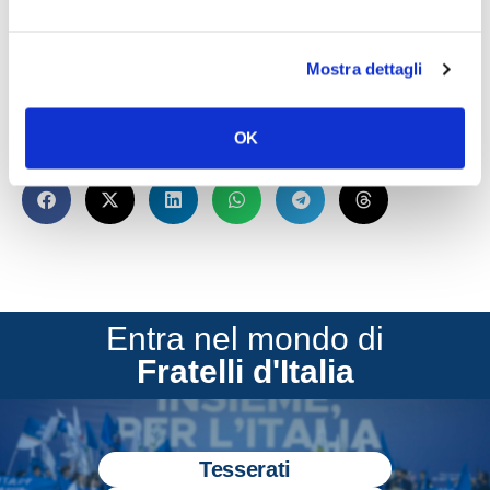
irrealizzabili”.
Lo dichiara Augusta Montaruli, deputato di
Mostra dettagli
Fratelli d’Italia.
OK
CONDIVIDI
Entra nel mondo di
Fratelli d'Italia
Tesserati