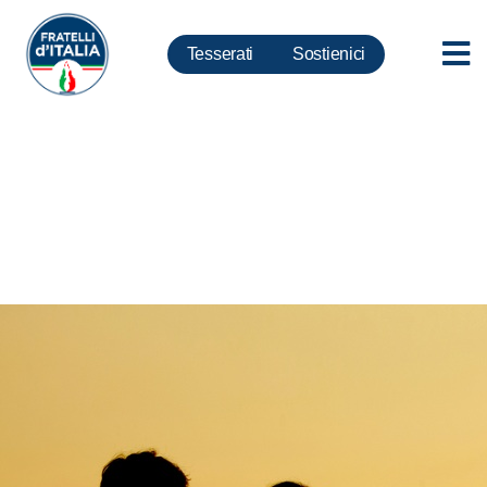
Tesserati
Sostienici
Famiglia, ddl Pillon, Montaruli:
Tema padri separati va
affrontato con competenza non
proclami. Basta parole al vento