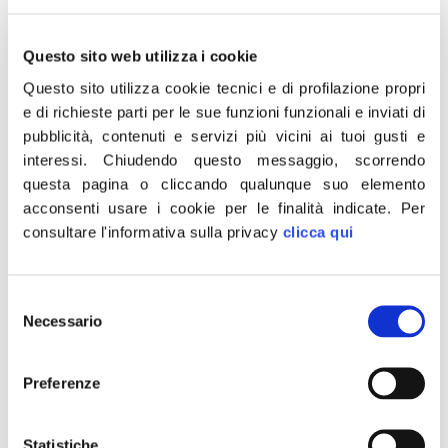
giusto e importante celebrare, tenendo
sempre a mente la Pari responsabilità tra
Questo sito web utilizza i cookie
papà e mamma con compiti basilari
Questo sito utilizza cookie tecnici e di profilazione propri
esercitati da entrambi nella cura, lo sviluppo
e di richieste parti per le sue funzioni funzionali e inviati di
psicosociale del bambino, fondando la sua
pubblicità, contenuti e servizi più vicini ai tuoi gusti e
identità e formazione.
interessi.
Chiudendo questo messaggio, scorrendo
questa pagina o cliccando qualunque suo elemento
Ho voluto presentare questo disegno di
acconsenti usare i cookie per le finalità indicate.
Per
legge in quanto credo che la scuola abbia
consultare l'informativa sulla privacy
clicca qui
anche la funzione di promuovere un
sentimento di gratitudine e rispetto da parte
dei bambini verso i genitori ed il ruolo che gli
Selezione
Necessario
del
appartiene. Per questo motivo, si intende
consenso
che vengano sempre maggiormente
Preferenze
promosse iniziative, anche simboliche e
dall’alto valore morale ed educativo, volte
alla celebrazione delle feste citate. Ciò
Statistiche