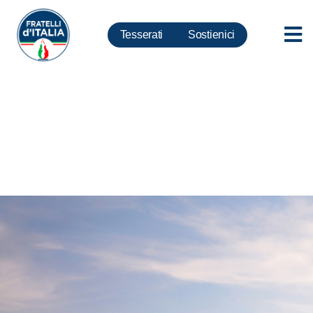
Tesserati
Sostienici
Famiglia: presentato Ddl
istituzione “Festa nazionale
della mamma” e “Festa
nazionale del papà”