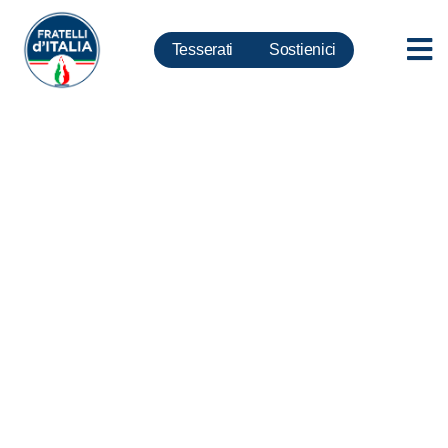
Tesserati
Sostienici
Fase 2, Deidda-Rotelli:
Aeroporto Alghero escluso da
riapertura, il Governo
intervenga. Presentata
interrogazione parlamentare