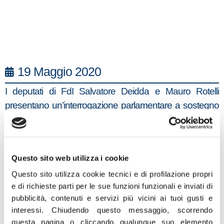
19 Maggio 2020
I deputati di FdI Salvatore Deidda e Mauro Rotelli
presentano un’interrogazione parlamentare a sostegno
dalla riapertura imminente dell’aeroporto di Alghero
“La Regione Autonoma della Sardegna ha richiesto –
pur nel mantenimento delle misure limitative dei servizi di
Questo sito web utilizza i cookie
trasporto – la riapertura, a decorrere dal 21 maggio
Questo sito utilizza cookie tecnici e di profilazione propri
2020, di tutti gli scali sardi, ossia, Cagliari, Olbia e
e di richieste parti per le sue funzioni funzionali e inviati di
Alghero. Quest’ultimo però, risulta essere escluso dal
pubblicità, contenuti e servizi più vicini ai tuoi gusti e
recente Decreto emesso dal Ministro delle Infrastrutture
interessi.
Chiudendo questo messaggio, scorrendo
questa pagina o cliccando qualunque suo elemento