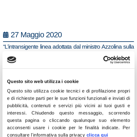
27 Maggio 2020
“L’intransigente linea adottata dal ministro Azzolina sulla
stabilizzazione dell’organico docenti, aggiunge ancora
più incertezza sul futuro della scuola. La strada
intrapresa, ovvero un concorso straordinario da
svolgersi a settembre, quindi proprio all’inizio dell’anno
Questo sito web utilizza i cookie
scolastico è palesemente sbagliata. Fratelli d’Italia si
Questo sito utilizza cookie tecnici e di profilazione propri
opporrà a questa imposizione che anche parte della
e di richieste parti per le sue funzioni funzionali e inviati di
pubblicità, contenuti e servizi più vicini ai tuoi gusti e
maggioranza non condivide, poiché non rappresenta la
interessi.
Chiudendo questo messaggio, scorrendo
panacea. Ci attendono mesi economicamente molto
questa pagina o cliccando qualunque suo elemento
critici e il momento storico emergenziale impone una
acconsenti usare i cookie per le finalità indicate.
Per
riduzione delle spese superflue: lo Stato non può
consultare l'informativa sulla privacy
clicca qui