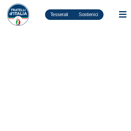
Tesserati
Sostienici
Fase 2, FdI: Su concorsi scuola
ancora scellerate decisioni del
Ministro Azzolina