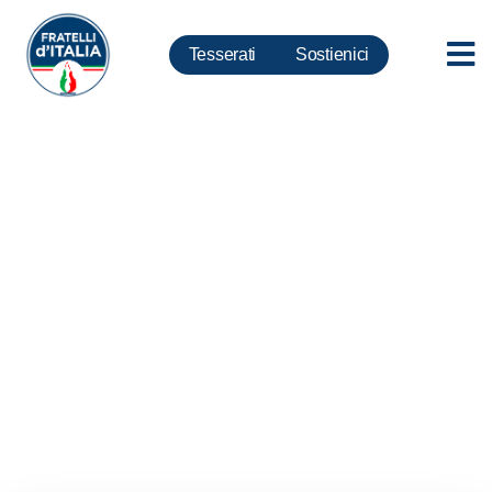
Tesserati
Sostienici
Fazzolari: Bce conferma
contante unica moneta a corso
legale. Ddl FdI in Parlamento
per abolizione limite contante