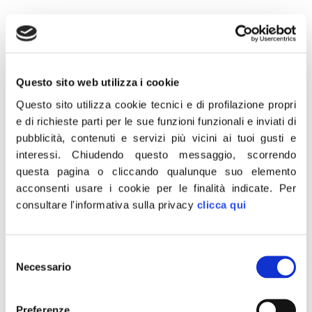
10 Gennaio 2020
Questo sito web utilizza i cookie
“La Bce ricorda agli incompetenti del governo Pd-M5S che
Questo sito utilizza cookie tecnici e di profilazione propri
l’unica moneta a corso legale è il denaro contante e che,
e di richieste parti per le sue funzioni funzionali e inviati di
pertanto, non ne può essere criminalizzato l’utilizzo per
pubblicità, contenuti e servizi più vicini ai tuoi gusti e
favorire la moneta elettronica delle banche. Per facilitare il
lavoro agli improvvisati che ci ritroviamo al governo,
interessi.
Chiudendo questo messaggio, scorrendo
ricordo che è già depositata alla Camera una proposta di
questa pagina o cliccando qualunque suo elemento
legge, a prima firma Guido Crosetto, e al Senato, a mia
acconsenti usare i cookie per le finalità indicate.
Per
firma, che prevede di togliere qualsiasi limite all’uso del
consultare l'informativa sulla privacy
clicca qui
contante, così come avviene oggi in Germania e in gran
parte degli Stati della Ue”. Lo dichiara il senatore di Fratelli
d’Italia, Giovanbattista Fazzolari, responsabile nazionale
del programma di FdI.
Selezione
Necessario
del
consenso
CONDIVIDI
Preferenze