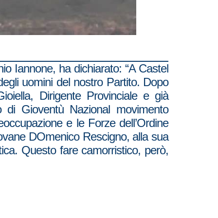
nio Iannone, ha dichiarato: “A Castel
 degli uomini del nostro Partito. Dopo
iella, Dirigente Provinciale e già
no di Gioventù Nazional movimento
preoccupazione e le Forze dell’Ordine
l giovane DOmenico Rescigno, alla sua
tica. Questo fare camorristico, però,