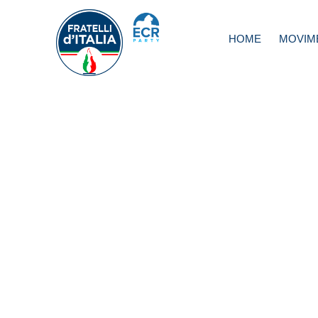
HOME
MOVIM
FdI-An Campania:
contro nostri dirig
Castel San Giorg
non ci intimorisc