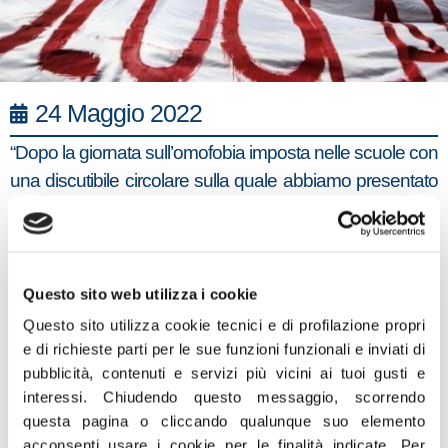
24 Maggio 2022
“Dopo la giornata sull’omofobia imposta nelle scuole con
una discutibile circolare sulla quale abbiamo presentato
un’interrogazione, continuiamo ad essere preoccupati
per il coinvolgimento di bambini ed adolescenti in
tematiche come quelle dell’ideologia gender che
generano solo confusione e senso di insicurezza”. Lo
Questo sito web utilizza i cookie
afferma il deputato di Fratelli d’Italia e responsabile
Questo sito utilizza cookie tecnici e di profilazione propri
dipartimento istruzione di FdI, Paola Frassinetti.
e di richieste parti per le sue funzioni funzionali e inviati di
pubblicità, contenuti e servizi più vicini ai tuoi gusti e
“In una scuola superiore di Padova – aggiunge Anthony
interessi.
Chiudendo questo messaggio, scorrendo
La Mantia, Presidente nazionale di Azione Studentesca,
questa pagina o cliccando qualunque suo elemento
movimento studentesco di FdI – è stata imposta
acconsenti usare i cookie per le finalità indicate.
Per