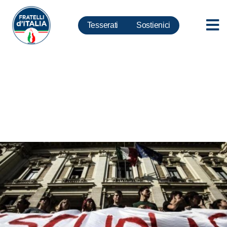
Tesserati
Sostienici
FdI e Azione Studentesca:
Basta indottrinamento gender
nelle scuole