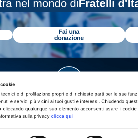
tra nel mondo di
Fratelli d'It
Fai una
donazione
 cookie
tecnici e di profilazione propri e di richieste parti per le sue funz
enuti e servizi più vicini ai tuoi gusti e interessi.
Chiudendo quest
 cliccando qualunque suo elemento acconsenti usare i cookie pe
informativa sulla privacy
clicca qui
a
Gazzetta Tricolore
per tenerti aggiornato