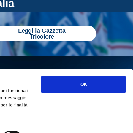
alia
Leggi la Gazzetta
Tricolore
OK
ioni funzionali
o messaggio,
r le finalità
ISCRIVITI