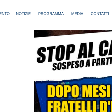
ENTO
NOTIZIE
PROGRAMMA
MEDIA
CONTATTI
 marzo
l
hback,
 anche
i