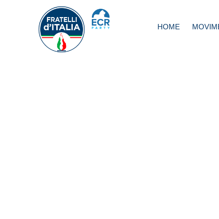
HOME
MOVIM
Fisco, Meloni: a
abbiamo scritto a
premier per
sospendere Cas
ora ci è arrivato
il Governo Dragh