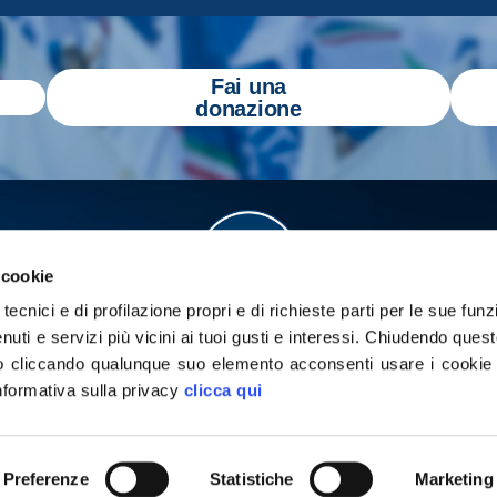
Fai una
donazione
 cookie
tecnici e di profilazione propri e di richieste parti per le sue funz
enuti e servizi più vicini ai tuoi gusti e interessi.
Chiudendo quest
 cliccando qualunque suo elemento acconsenti usare i cookie pe
informativa sulla privacy
clicca qui
a
Gazzetta Tricolore
per tenerti aggiornato
yright 2026 - Tutti i diritti riservati
Privacy Policy
Cookie poli
Preferenze
Statistiche
Marketing