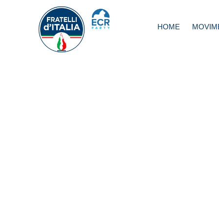
HOME
MOVIM
Fiumicino, Silvest
Il consigliere Ste
Costa aderisce a
Fratelli d’Italia