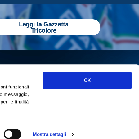
Leggi la Gazzetta
Tricolore
OK
ioni funzionali
o messaggio,
r le finalità
ISCRIVITI
cy
Mostra dettagli