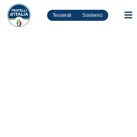
Tesserati
Sostienici
Fobie. Ciriani: Da Rai esempio
di Servizio pubblico. Difesa
confini anche con memoria
condivisa