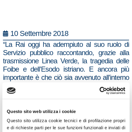
10 Settembre 2018
“La Rai oggi ha adempiuto al suo ruolo di
Servizio pubblico raccontando, grazie alla
trasmissione Linea Verde, la tragedia delle
Foibe e dell’Esodo istriano. E ancora più
importante è che ciò sia avvenuto all’interno
di un programma collocato in una fascia
oraria principale. Per questo ringrazio la
direzione di Rai Uno, gli autori e tutti coloro
che hanno lavorato a questo servizio. Un
Questo sito web utilizza i cookie
risultato che è frutto del grandissimo lavoro
Questo sito utilizza cookie tecnici e di profilazione propri
condotto in questi anni dalle Associazioni
e di richieste parti per le sue funzioni funzionali e inviati di